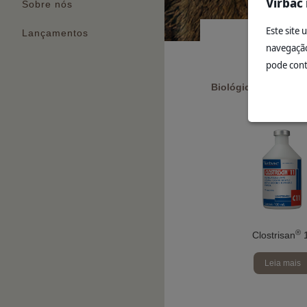
Virbac
Sobre nós
Este site 
Lançamentos
navegação
pode cont
Biológicos
®
Clostrisan
Leia mais