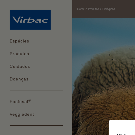
Home
Produtos
Biológicos
Espécies
Produtos
Cuidados
Doenças
®
Fosfosal
Veggiedent