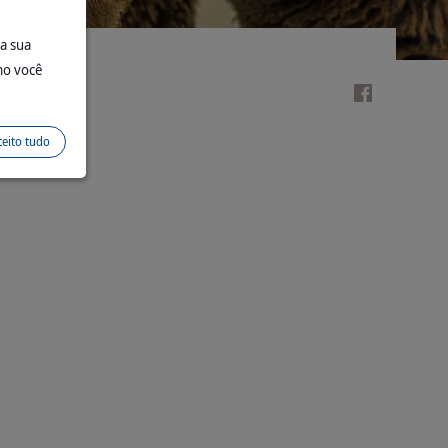
 a sua
mo você
ceito tudo