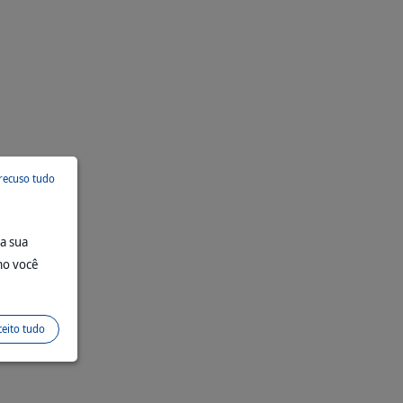
ray
recuso tudo
 a sua
mo você
ceito tudo