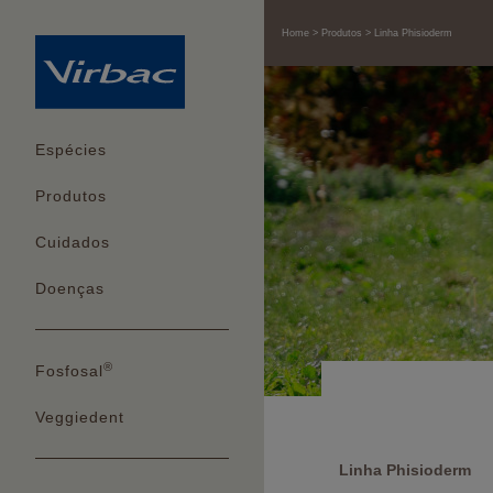
Home
Produtos
Linha Phisioderm
Espécies
Produtos
Cuidados
Doenças
®
Fosfosal
Veggiedent
Linha Phisioderm