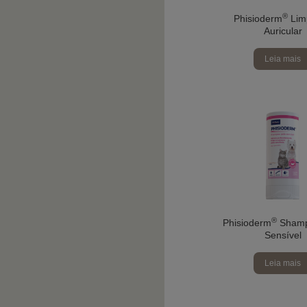
®
Phisioderm
Lim
Auricular
Leia mais
®
Phisioderm
Shamp
Sensível
Leia mais