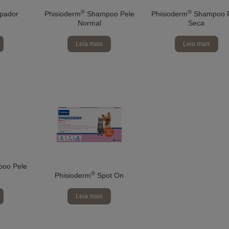
®
®
pador
Phisioderm
Shampoo Pele
Phisioderm
Shampoo 
Normal
Seca
Leia mais
Leia mais
oo Pele
®
Phisioderm
Spot On
Leia mais