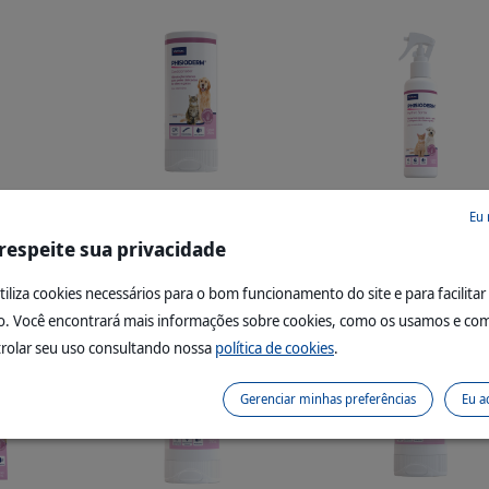
®
®
o Seco
Phisioderm
Condicionador
Phisioderm
Hydrat Sp
Eu 
 respeite sua privacidade
Leia mais
Leia mais
utiliza cookies necessários para o bom funcionamento do site e para facilitar
. Você encontrará mais informações sobre cookies, como os usamos e co
rolar seu uso consultando nossa
política de cookies
.
Gerenciar minhas preferências
Eu a