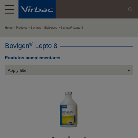
®
Home
Produtos
Bovinos
Biológicos
Bovigen
Lepto 8
®
Bovigen
Lepto 8
Produtos complementares
Apply filter
®