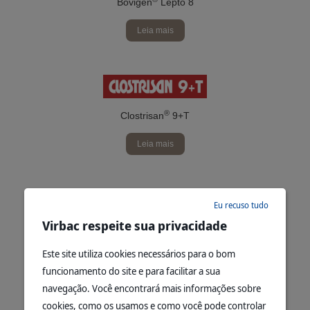
Bovigen
Lepto 8
Leia mais
®
Clostrisan
9+T
Leia mais
Eu recuso tudo
Virbac respeite sua privacidade
Este site utiliza cookies necessários para o bom
funcionamento do site e para facilitar a sua
navegação. Você encontrará mais informações sobre
cookies, como os usamos e como você pode controlar
®
Bovigen
Repro Total SE