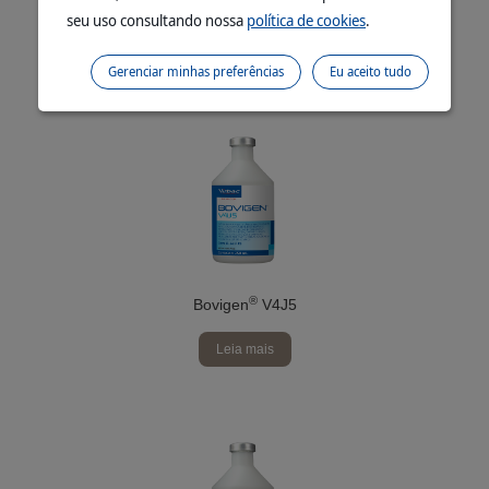
seu uso consultando nossa
política de cookies
.
Leia mais
Gerenciar minhas preferências
Eu aceito tudo
®
Bovigen
V4J5
Leia mais