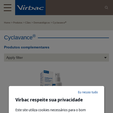
®
Home
Produtos
Cães
Dermatológicos
Cyclavance
®
Cyclavance
Produtos complementares
Apply filter
Eu recuso tudo
Virbac respeite sua privacidade
®
Cortavance
Este site utiliza cookies necessários para o bom