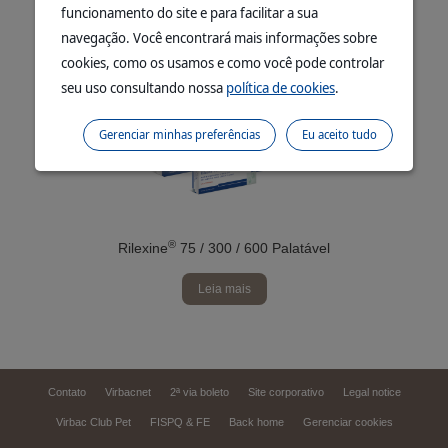
Leia mais
funcionamento do site e para facilitar a sua
navegação. Você encontrará mais informações sobre
cookies, como os usamos e como você pode controlar
seu uso consultando nossa
política de cookies
.
Gerenciar minhas preferências
Eu aceito tudo
®
Rilexine
75 / 300 / 600 Palatável
Leia mais
Contato
Virbacnet
2ª via boleto
Site corporativo
Legal notice
Virbac Club Pet
FISPQ & FE
Back home
Gerenciar cookies