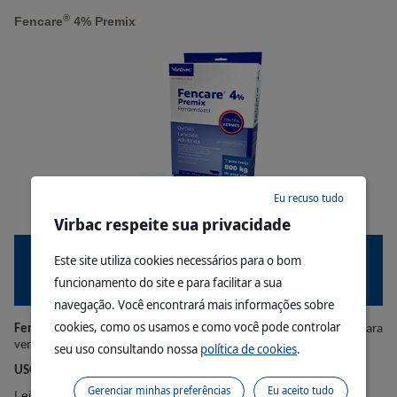
®
Fencare
4% Premix
Eu recuso tudo
Virbac respeite sua privacidade
Este site utiliza cookies necessários para o bom
funcionamento do site e para facilitar a sua
Suínos
navegação. Você encontrará mais informações sobre
cookies, como os usamos e como você pode controlar
®
Fencare
é um antiparasitário a base de Fembendazol indicado para
verminoses em suínos.
seu uso consultando nossa
política de cookies
.
USO VETERINÁRIO.
Gerenciar minhas preferências
Eu aceito tudo
Leia mais