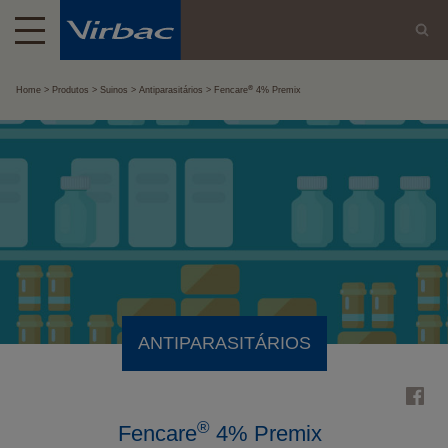
®
Home
Produtos
Suinos
Antiparasitários
Fencare
4% Premix
ANTIPARASITÁRIOS
®
Fencare
4% Premix