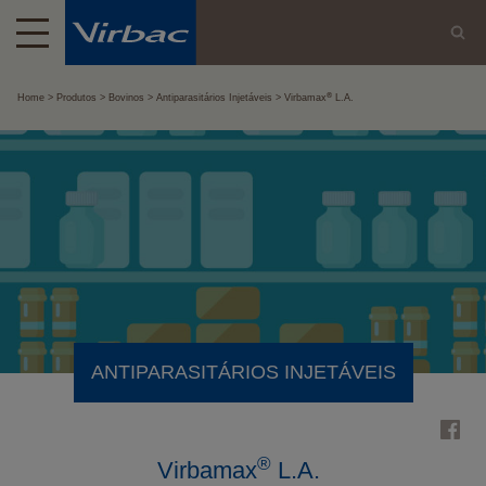
®
Home
Produtos
Bovinos
Antiparasitários Injetáveis
Virbamax
L.A.
ANTIPARASITÁRIOS INJETÁVEIS
®
Virbamax
L.A.