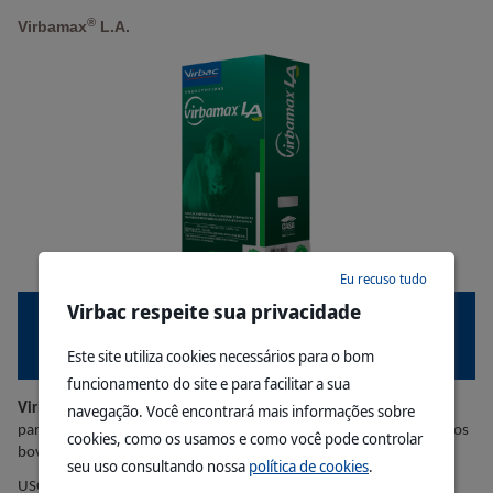
®
Virbamax
L.A.
Eu recuso tudo
Virbac respeite sua privacidade
Este site utiliza cookies necessários para o bom
Bovinos
funcionamento do site e para facilitar a sua
®
navegação. Você encontrará mais informações sobre
Virbamax
LA
é uma solução injetável a base de Abamectina 1%,
para o controle e tratamento das parasitoses internas e externas dos
cookies, como os usamos e como você pode controlar
bovinos.
seu uso consultando nossa
política de cookies
.
USO VETERINÁRIO.