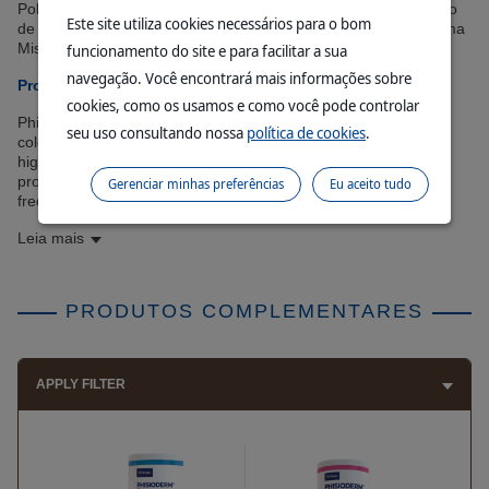
Polissorbato, Triglicérides dos Ácidos Cáprico-Caprílico, Cloreto
Este site utiliza cookies necessários para o bom
de Sódio, Preserval PE, Edetato de Sódio,Trietanolamina, Aroma
Mistura, Água Purificada.
funcionamento do site e para facilitar a sua
navegação. Você encontrará mais informações sobre
Propriedades
cookies, como os usamos e como você pode controlar
®
Phisioderm
Limpador Auricular é uma solução ceruminolítica
seu uso consultando nossa
política de cookies
.
coloidal não espumante e isotônica, que garante uma perfeita
higienização das orelhas de cães e gatos. O pH fisiológico do
produto (idêntico ao da pele do animal) permite seu uso
Gerenciar minhas preferências
Eu aceito tudo
frequente.
Leia mais
PRODUTOS COMPLEMENTARES
APPLY FILTER