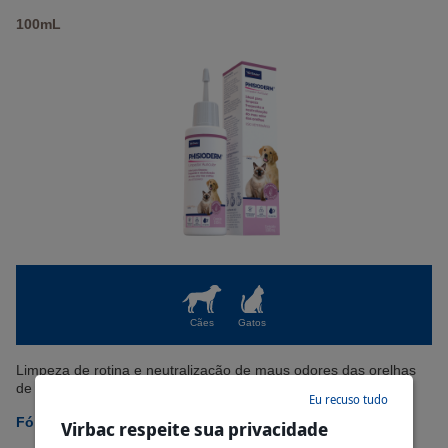
100mL
Cães
Gatos
Limpeza de rotina e neutralização de maus odores das orelhas
de cães e gatos.
Eu recuso tudo
Fórmula
Virbac respeite sua privacidade