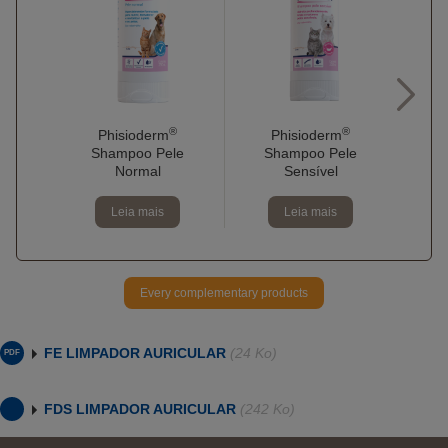
®
®
Phisioderm
Phisioderm
Shampoo Pele
Shampoo Pele
Normal
Sensível
C
Leia mais
Leia mais
Every complementary products
FE LIMPADOR AURICULAR
(24 Ko)
FDS LIMPADOR AURICULAR
(242 Ko)