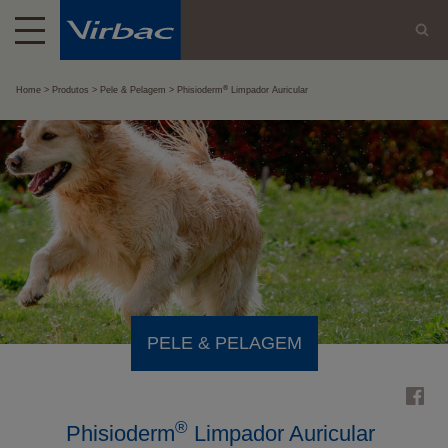
®
Home
Produtos
Pele & Pelagem
Phisioderm
Limpador Auricular
PELE & PELAGEM
®
Phisioderm
Limpador Auricular